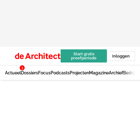
Start gratis
Inloggen
proefperiode
3
Actueel
Dossiers
Focus
Podcasts
Projecten
Magazine
Archief
Bedrijv