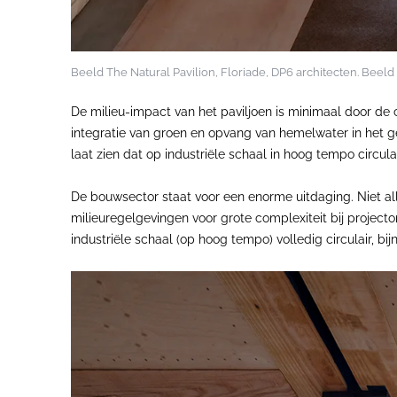
Beeld The Natural Pavilion, Floriade, DP6 architecten. Beel
De milieu-impact van het paviljoen is minimaal door de 
integratie van groen en opvang van hemelwater in het g
laat zien dat op industriële schaal in hoog tempo circ
De bouwsector staat voor een enorme uitdaging. Niet al
milieuregelgevingen voor grote complexiteit bij projecto
industriële schaal (op hoog tempo) volledig circulair,