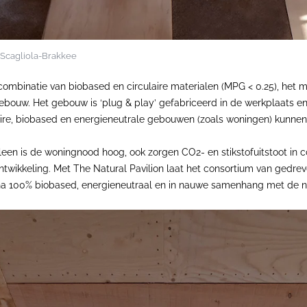
d Scagliola-Brakkee
combinatie van biobased en circulaire materialen (MPG < 0.25), het m
ebouw. Het gebouw is ‘plug & play’ gefabriceerd in de werkplaats e
ulaire, biobased en energieneutrale gebouwen (zoals woningen) kunne
leen is de woningnood hoog, ook zorgen CO2- en stikstofuitstoot in
ntwikkeling. Met The Natural Pavilion laat het consortium van gedrev
 bijna 100% biobased, energieneutraal en in nauwe samenhang met de 