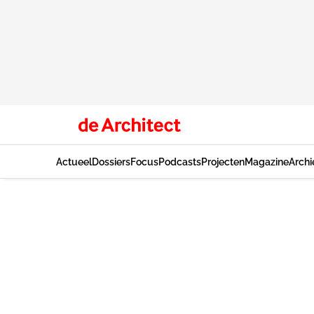
Actueel
Dossiers
Focus
Podcasts
Projecten
Magazine
Archi