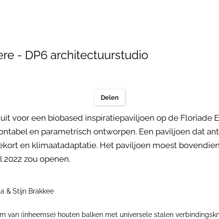
ere - DP6 architectuurstudio
Delen
 uit voor een biobased inspiratiepaviljoen op de Floriad
emontabel en parametrisch ontworpen. Een paviljoen dat a
tekort en klimaatadaptatie. Het paviljoen moest bovendi
l 2022 zou openen.
la & Stijn Brakkee
eem van (inheemse) houten balken met universele stalen verbindings