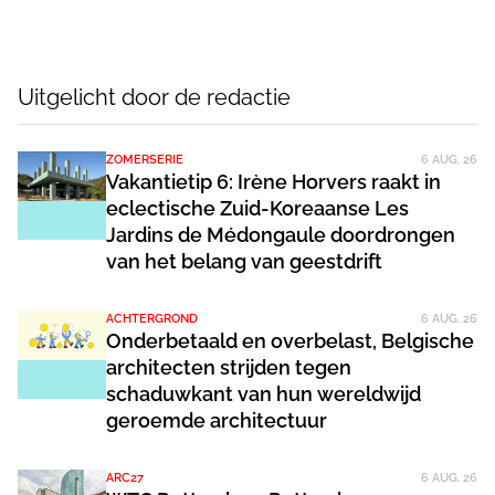
Uitgelicht door de redactie
ZOMERSERIE
6 AUG. 26
Vakantietip 6: Irène Horvers raakt in
eclectische Zuid-Koreaanse Les
Jardins de Médongaule doordrongen
van het belang van geestdrift
ACHTERGROND
6 AUG. 26
Onderbetaald en overbelast, Belgische
architecten strijden tegen
schaduwkant van hun wereldwijd
geroemde architectuur
ARC27
6 AUG. 26