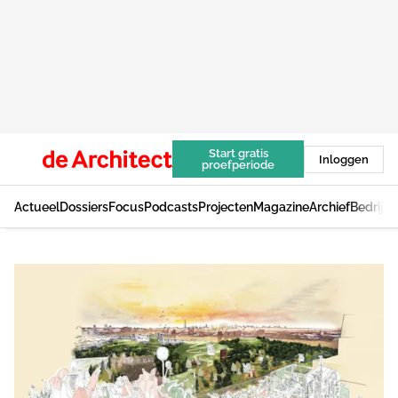
Start gratis
Inloggen
proefperiode
Actueel
Dossiers
Focus
Podcasts
Projecten
Magazine
Archief
Bedrijv