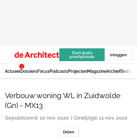
Start gratis
Inloggen
proefperiode
3
Actueel
Dossiers
Focus
Podcasts
Projecten
Magazine
Archief
Bedrijv
Verbouw woning WL in Zuidwolde
(Gn) - MX13
Gepubliceerd: 10 nov. 2020
Gewijzigd: 11 nov. 2020
Delen