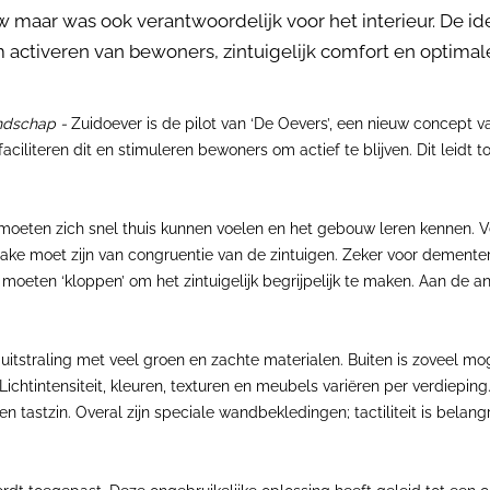
w maar was ook verantwoordelijk voor het interieur. De 
m activeren van bewoners, zintuigelijk comfort en optimale
ndschap -
Zuidoever is de pilot van ‘De Oevers’, een nieuw concept 
literen dit en stimuleren bewoners om actief te blijven. Dit leidt t
 moeten zich snel thuis kunnen voelen en het gebouw leren kennen. Vel
rake moet zijn van congruentie van de zintuigen. Zeker voor dementer
 moeten ‘kloppen’ om het zintuigelijk begrijpelijk te maken. Aan de 
 uitstraling met veel groen en zachte materialen. Buiten is zoveel mo
chtintensiteit, kleuren, texturen en meubels variëren per verdieping. 
en tastzin. Overal zijn speciale wandbekledingen; tactiliteit is belang