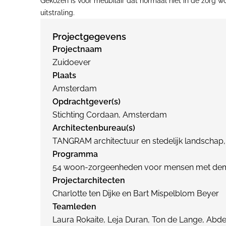
Gekozen is voor meubilair dat normaal niet in de zorg 
uitstraling.
Projectgegevens
Projectnaam
Zuidoever
Plaats
Amsterdam
Opdrachtgever(s)
Stichting Cordaan, Amsterdam
Architectenbureau(s)
TANGRAM architectuur en stedelijk landscha
Programma
54 woon-zorgeenheden voor mensen met dement
Projectarchitecten
Charlotte ten Dijke en Bart Mispelblom Beyer
Teamleden
Laura Rokaite, Leja Duran, Ton de Lange, Ab