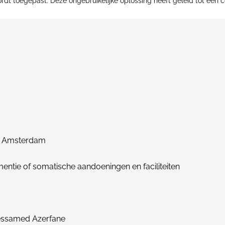
wordt toegepast. Deze ongebruikelijke oplossing heeft geleid tot ee
p, Amsterdam
ie of somatische aandoeningen en faciliteiten
dessamed Azerfane