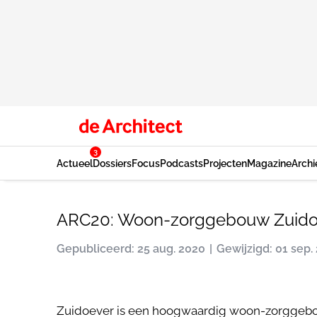
3
Actueel
Dossiers
Focus
Podcasts
Projecten
Magazine
Archi
ARC20: Woon-zorggebouw Zuidoev
Gepubliceerd: 25 aug. 2020
Gewijzigd: 01 sep.
Zuidoever is een hoogwaardig woon-zorggebo