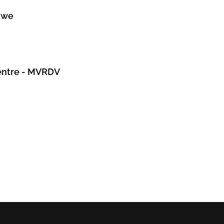
uwe
entre - MVRDV