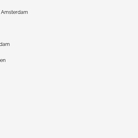
p, Amsterdam
rdam
zen