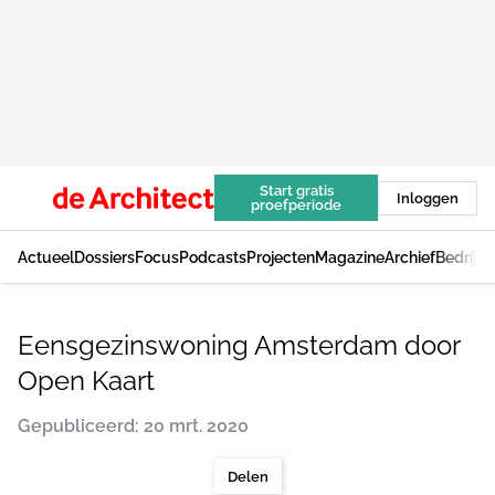
Start gratis
Inloggen
proefperiode
Actueel
Dossiers
Focus
Podcasts
Projecten
Magazine
Archief
Bedrijv
Eensgezinswoning Amsterdam door
Open Kaart
Gepubliceerd: 20 mrt. 2020
Delen