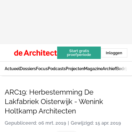
Start gratis
Inloggen
proefperiode
Actueel
Dossiers
Focus
Podcasts
Projecten
Magazine
Archief
Bedrijv
ARC19: Herbestemming De
Lakfabriek Oisterwijk - Wenink
Holtkamp Architecten
Gepubliceerd: 06 mrt. 2019
Gewijzigd: 15 apr. 2019