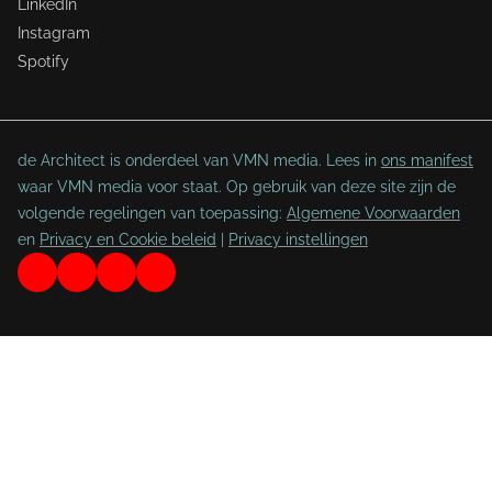
LinkedIn
Instagram
Spotify
de Architect is onderdeel van VMN media. Lees in
ons manifest
waar VMN media voor staat. Op gebruik van deze site zijn de
volgende regelingen van toepassing:
Algemene Voorwaarden
en
Privacy en Cookie beleid
|
Privacy instellingen