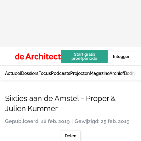
Start gratis
Inloggen
proefperiode
Actueel
Dossiers
Focus
Podcasts
Projecten
Magazine
Archief
Bedrijv
Sixties aan de Amstel - Proper &
Julien Kummer
Gepubliceerd: 18 feb. 2019
Gewijzigd: 25 feb. 2019
Delen