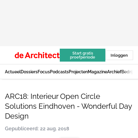
Start gratis
Inloggen
proefperiode
Actueel
Dossiers
Focus
Podcasts
Projecten
Magazine
Archief
Bedrijv
ARC18: Interieur Open Circle
Solutions Eindhoven - Wonderful Day
Design
Gepubliceerd: 22 aug. 2018