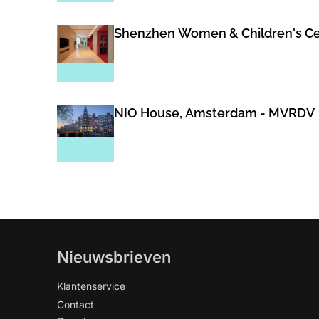
Shenzhen Women & Children's C
NIO House, Amsterdam - MVRDV
Nieuwsbrieven
Klantenservice
Contact