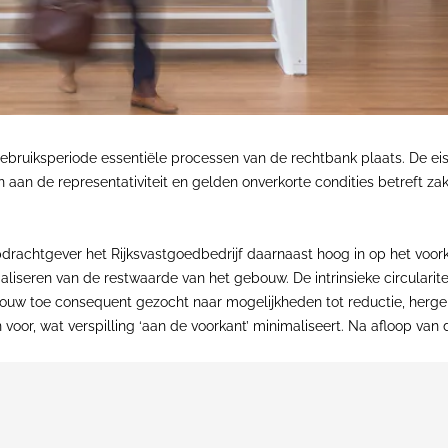
gebruiksperiode essentiële processen van de rechtbank plaats. De eis
an de representativiteit en gelden onverkorte condities betreft zake
drachtgever het Rijksvastgoedbedrijf daarnaast hoog in op het voorko
iseren van de restwaarde van het gebouw. De intrinsieke circularite
ebouw toe consequent gezocht naar mogelijkheden tot reductie, hergeb
oor, wat verspilling ‘aan de voorkant’ minimaliseert. Na afloop van 