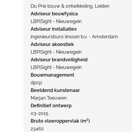
Du Prie bouw & ontwikkeling, Leiden
Adviseur bouwfysica
LBP|Sight - Nieuwegein
Adviseur installaties
ingenieursburo linssen b.v. - Amsterdam
Adviseur akoestiek
LBP|Sight - Nieuwegein
Adviseur brandveiligheid
LBP|Sight - Nieuwegein
Bouwmanagement
dpcp
Beeldend kunstenaar
Marjan Teeuwen
Definitief ontwerp
03-2015
Bruto vloeroppervlak (m²)
23462