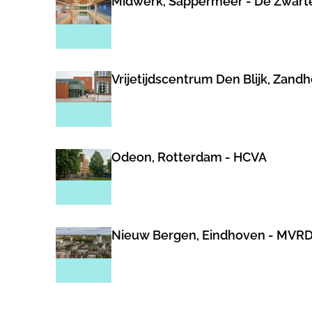
Midwerk, Sappermeer - De Zwart
Vrijetijdscentrum Den Blijk, Zand
Odeon, Rotterdam - HCVA
Nieuw Bergen, Eindhoven - MVR