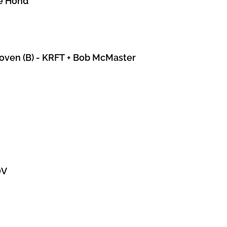
e Hond
hoven (B) - KRFT + Bob McMaster
DV