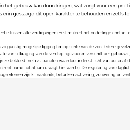
in het gebouw kan doordringen, wat zorgt voor een prett
ors erin geslaagd dit open karakter te behouden en zelfs t
tie tussen alle verdiepingen en stimuleert het onderlinge contact 
 zo gunstig mogelijke ligging ten opzichte van de zon. Iedere gevel
mate van uitkraging van de verdiepingsvloeren verschilt per gebouwzi
zijn ze bekleed met rvs-panelen waardoor indirect licht van buitenaf
en met name het atrium draagt hier aan bij. De regulering van dagli
ge vloeren zijn klimaatunits, betonkernactivering, zonwering en venti