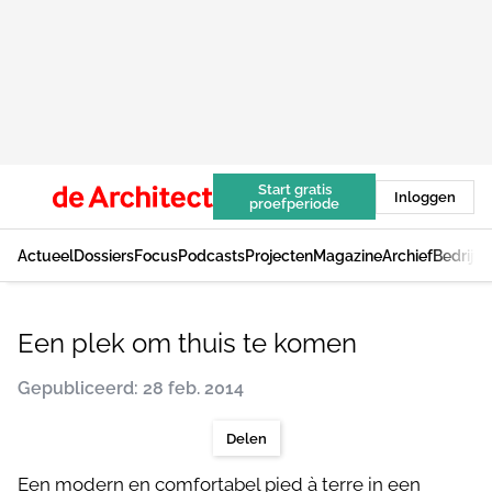
Start gratis
Inloggen
proefperiode
Actueel
Dossiers
Focus
Podcasts
Projecten
Magazine
Archief
Bedrijv
Een plek om thuis te komen
Gepubliceerd: 28 feb. 2014
Delen
Een modern en comfortabel pied à terre in een