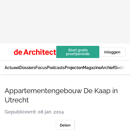
Start gratis
Inloggen
proefperiode
Actueel
Dossiers
Focus
Podcasts
Projecten
Magazine
Archief
Bedrijv
Appartementengebouw De Kaap in
Utrecht
Gepubliceerd: 08 jan. 2014
Delen