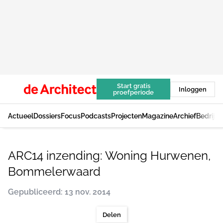
Start gratis
Inloggen
proefperiode
Actueel
Dossiers
Focus
Podcasts
Projecten
Magazine
Archief
Bedrijv
ARC14 inzending: Woning Hurwenen,
Bommelerwaard
Gepubliceerd: 13 nov. 2014
Delen