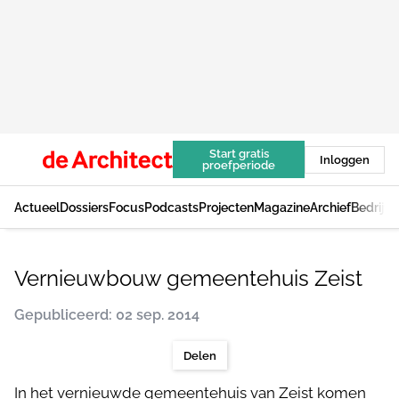
Start gratis
Inloggen
proefperiode
Actueel
Dossiers
Focus
Podcasts
Projecten
Magazine
Archief
Bedrijv
Vernieuwbouw gemeentehuis Zeist
Gepubliceerd: 02 sep. 2014
Delen
In het vernieuwde gemeentehuis van Zeist komen