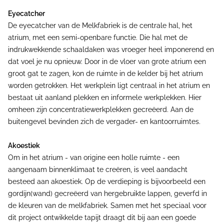
Eyecatcher
De eyecatcher van de Melkfabriek is de centrale hal, het
atrium, met een semi-openbare functie. Die hal met de
indrukwekkende schaaldaken was vroeger heel imponerend en
dat voel je nu opnieuw. Door in de vloer van grote atrium een
groot gat te zagen, kon de ruimte in de kelder bij het atrium
worden getrokken. Het werkplein ligt centraal in het atrium en
bestaat uit aanland plekken en informele werkplekken. Hier
omheen zijn concentratiewerkplekken gecreëerd. Aan de
buitengevel bevinden zich de vergader- en kantoorruimtes.
Akoestiek
Om in het atrium - van origine een holle ruimte - een
aangenaam binnenklimaat te creëren, is veel aandacht
besteed aan akoestiek. Op de verdieping is bijvoorbeeld een
gordijn(wand) gecreëerd van hergebruikte lappen, geverfd in
de kleuren van de melkfabriek. Samen met het speciaal voor
dit project ontwikkelde tapijt draagt dit bij aan een goede