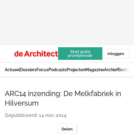
Start gratis
Inloggen
proefperiode
Actueel
Dossiers
Focus
Podcasts
Projecten
Magazine
Archief
Bedrijv
ARC14 inzending: De Melkfabriek in
Hilversum
Gepubliceerd: 14 nov. 2014
Delen