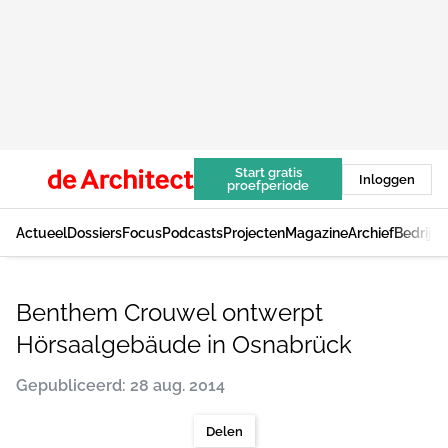
Start gratis
Inloggen
proefperiode
Actueel
Dossiers
Focus
Podcasts
Projecten
Magazine
Archief
Bedrijv
Benthem Crouwel ontwerpt
Hörsaalgebäude in Osnabrück
Gepubliceerd: 28 aug. 2014
Delen