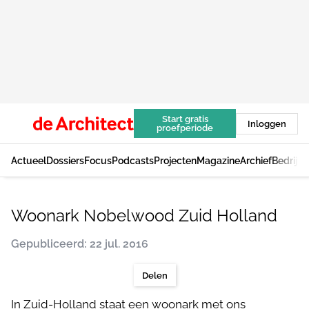
Start gratis
Inloggen
proefperiode
Actueel
Dossiers
Focus
Podcasts
Projecten
Magazine
Archief
Bedrijv
Woonark Nobelwood Zuid Holland
Gepubliceerd: 22 jul. 2016
Delen
In Zuid-Holland staat een woonark met ons