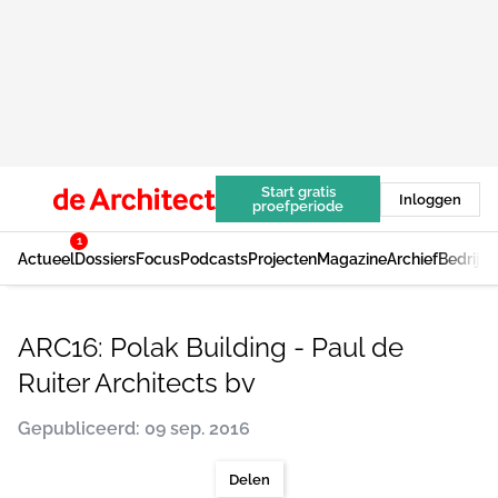
Start gratis
Inloggen
proefperiode
1
Actueel
Dossiers
Focus
Podcasts
Projecten
Magazine
Archief
Bedrijv
ARC16: Polak Building - Paul de
Ruiter Architects bv
Gepubliceerd: 09 sep. 2016
Delen