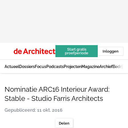
Start gratis
Inloggen
proefperiode
Actueel
Dossiers
Focus
Podcasts
Projecten
Magazine
Archief
Bedrijv
Nominatie ARC16 Interieur Award:
Stable - Studio Farris Architects
Gepubliceerd: 11 okt. 2016
Delen