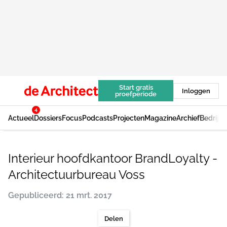
Start gratis
Inloggen
proefperiode
4
Actueel
Dossiers
Focus
Podcasts
Projecten
Magazine
Archief
Bedrijv
Interieur hoofdkantoor BrandLoyalty -
Architectuurbureau Voss
Gepubliceerd: 21 mrt. 2017
Delen