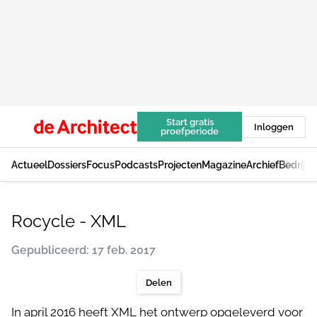
Start gratis
Inloggen
proefperiode
Actueel
Dossiers
Focus
Podcasts
Projecten
Magazine
Archief
Bedrijv
Rocycle - XML
Gepubliceerd: 17 feb. 2017
Delen
In april 2016 heeft XML het ontwerp opgeleverd voor