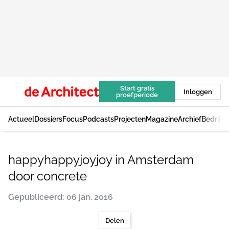
Start gratis
Inloggen
proefperiode
Actueel
Dossiers
Focus
Podcasts
Projecten
Magazine
Archief
Bedrijv
happyhappyjoyjoy in Amsterdam
door concrete
Gepubliceerd: 06 jan. 2016
Delen