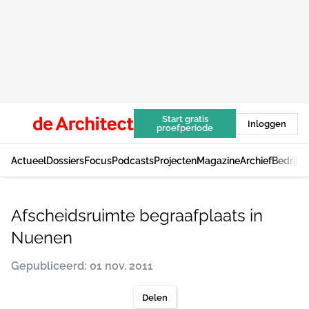
Start gratis
Inloggen
proefperiode
Actueel
Dossiers
Focus
Podcasts
Projecten
Magazine
Archief
Bedrijv
Afscheidsruimte begraafplaats in
Nuenen
Gepubliceerd: 01 nov. 2011
Delen