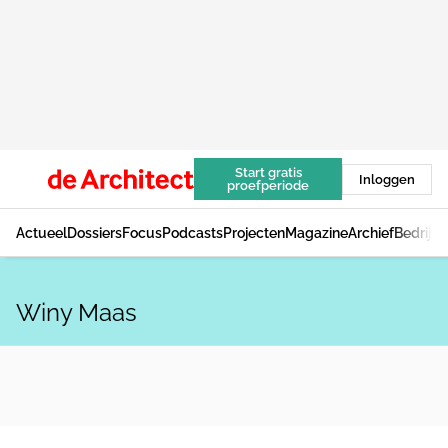
Start gratis
Inloggen
proefperiode
Actueel
Dossiers
Focus
Podcasts
Projecten
Magazine
Archief
Bedrijv
Winy Maas