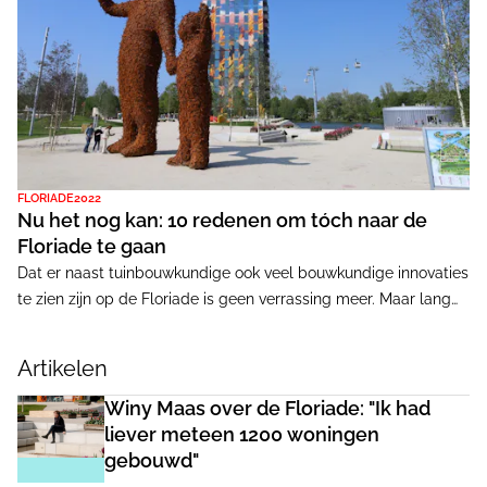
FLORIADE2022
Nu het nog kan: 10 redenen om tóch naar de
Floriade te gaan
Dat er naast tuinbouwkundige ook veel bouwkundige innovaties
te zien zijn op de Floriade is geen verrassing meer. Maar lang
niet allemaal kregen ze de aandacht die ze verdienen.
Cobouwverslaggever Ad Tissink zwierf een dag over het zestig
Artikelen
hectare grote terrein bij Almere en maakte een volstrekt
subjectieve selectie.
Winy Maas over de Floriade: "Ik had
liever meteen 1200 woningen
gebouwd"