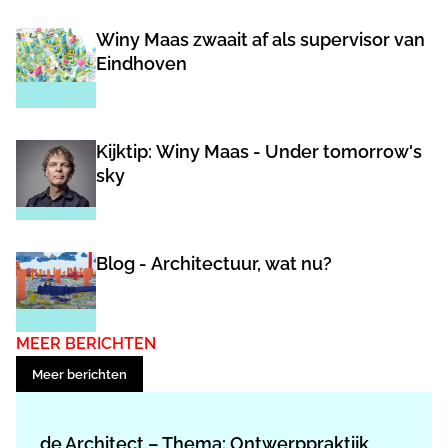
Winy Maas zwaait af als supervisor van
Eindhoven
Kijktip: Winy Maas - Under tomorrow's
sky
Blog - Architectuur, wat nu?
MEER BERICHTEN
Meer berichten
de Architect – Thema: Ontwerppraktijk