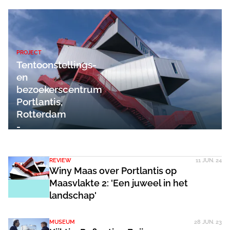
PROJECT
Tentoonstellings-
en
bezoekerscentrum
Portlantis,
Rotterdam
-
MVRDV
REVIEW
11 JUN. 24
Winy Maas over Portlantis op
Maasvlakte 2: 'Een juweel in het
landschap'
MUSEUM
28 JUN. 23