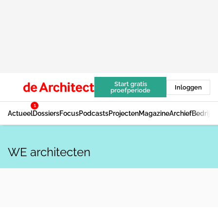
Start gratis
Inloggen
proefperiode
1
Actueel
Dossiers
Focus
Podcasts
Projecten
Magazine
Archief
Bedrijv
WE architecten