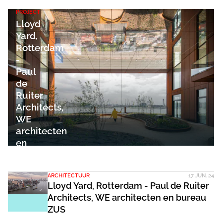
PROJECT
Lloyd
Yard,
Rotterdam
-
Paul
de
Ruiter
Architects,
WE
architecten
en
ZUS
ARCHITECTUUR
17 JUN. 24
Lloyd Yard, Rotterdam - Paul de Ruiter
Architects, WE architecten en bureau
ZUS