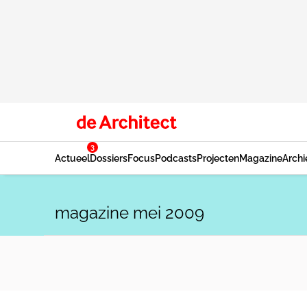
3
Actueel
Dossiers
Focus
Podcasts
Projecten
Magazine
Archi
magazine mei 2009