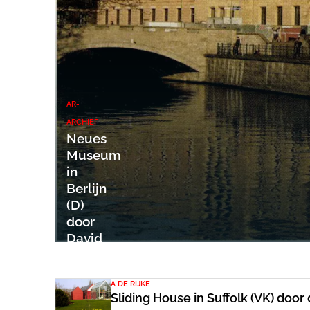
AR-
ARCHIEF
Neues
Museum
in
Berlijn
(D)
door
David
Chipperfield
A DE RIJKE
Sliding House in Suffolk (VK) doo