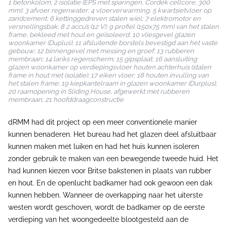
1 betonkolom; 2 isolatie (EPS met sparingen, Cordek cellcore, 300
mm); 3 afvoer regenwater; 4 vloerverwarming; 5 kwartsietvloer op
zandcement; 6 kettinggedreven stalen wiel; 7 elektromotor en
versnellingsbak; 8 2 accu’s (12 V); 9 profiel (150x75 mm) van het stalen
frame, bekleed met hout en geïsoleerd; 10 vliesgevel glazen
woonkamer (Duplus); 11 afsluitende borstels bevestigd aan het vaste
gebouw; 12 binnengevel met messing en groef; 13 rubberen
membraan; 14 lariks regenscherm; 15 gipsplaat; 16 aansluiting
glazen woonkamer op verdiepingsvloer houten achterhuis (stalen
frame in hout met isolatie); 17 eiken vloer; 18 houten invulling van
het stalen frame; 19 kiepkantelraam in glazen woonkamer (Durplus);
20 raamopening in Sliding House, afgewerkt met rubberen
membraan; 21 hoofddraagconstructie
dRMM had dit project op een meer conventionele manier
kunnen benaderen. Het bureau had het glazen deel afsluitbaar
kunnen maken met luiken en had het huis kunnen isoleren
zonder gebruik te maken van een bewegende tweede huid. Het
had kunnen kiezen voor Britse bakstenen in plaats van rubber
en hout. En de openlucht badkamer had ook gewoon een dak
kunnen hebben. Wanneer de overkapping naar het uiterste
westen wordt geschoven, wordt de badkamer op de eerste
verdieping van het woongedeelte blootgesteld aan de