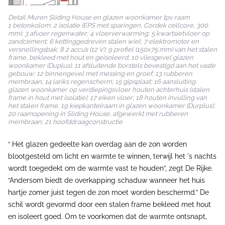
Detail Muren Sliding House en glazen woonkamer tpv raam
1 betonkolom; 2 isolatie (EPS met sparingen, Cordek cellcore, 300
mm); 3 afvoer regenwater; 4 vloerverwarming; 5 kwartsietvloer op
zandcement; 6 kettinggedreven stalen wiel; 7 elektromotor en
versnellingsbak; 8 2 accu’s (12 V); 9 profiel (150x75 mm) van het stalen
frame, bekleed met hout en geïsoleerd; 10 vliesgevel glazen
woonkamer (Duplus); 11 afsluitende borstels bevestigd aan het vaste
gebouw; 12 binnengevel met messing en groef; 13 rubberen
membraan; 14 lariks regenscherm; 15 gipsplaat; 16 aansluiting
glazen woonkamer op verdiepingsvloer houten achterhuis (stalen
frame in hout met isolatie); 17 eiken vloer; 18 houten invulling van
het stalen frame; 19 kiepkantelraam in glazen woonkamer (Durplus);
20 raamopening in Sliding House, afgewerkt met rubberen
membraan; 21 hoofddraagconstructie
“ Het glazen gedeelte kan overdag aan de zon worden
blootgesteld om licht en warmte te winnen, terwijl het 's nachts
wordt toegedekt om de warmte vast te houden”, zegt De Rijke.
“Andersom biedt de overkapping schaduw wanneer het huis
hartje zomer juist tegen de zon moet worden beschermd.” De
schil wordt gevormd door een stalen frame bekleed met hout
en isoleert goed. Om te voorkomen dat de warmte ontsnapt,