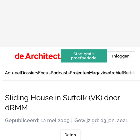
Start gratis
Inloggen
proefperiode
Actueel
Dossiers
Focus
Podcasts
Projecten
Magazine
Archief
Bedrijv
Sliding House in Suffolk (VK) door
dRMM
Gepubliceerd: 12 mei 2009
Gewijzigd: 03 jan. 2021
Delen