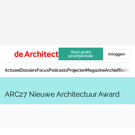
Start gratis
Inloggen
proefperiode
Actueel
Dossiers
Focus
Podcasts
Projecten
Magazine
Archief
Bedrijv
ARC27 Nieuwe Architectuur Award