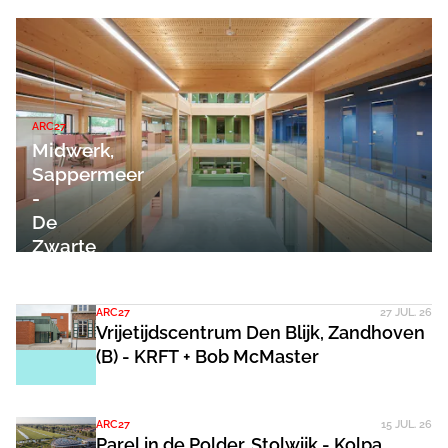
ARC27
Midwerk,
Sappermeer
-
De
Zwarte
Hond
ARC27
27 JUL. 26
Vrijetijdscentrum Den Blijk, Zandhoven
(B) - KRFT + Bob McMaster
ARC27
15 JUL. 26
Parel in de Polder, Stolwijk - Kolpa