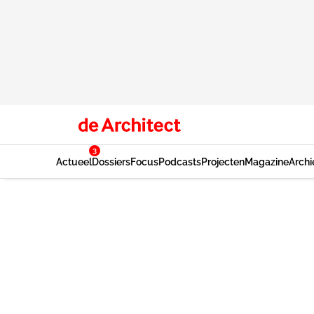
3
Actueel
Dossiers
Focus
Podcasts
Projecten
Magazine
Archi