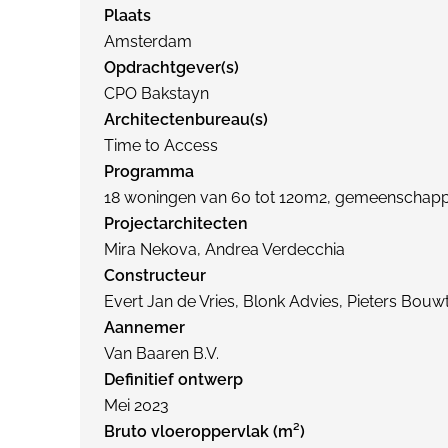
Plaats
Amsterdam
Opdrachtgever(s)
CPO Bakstayn
Architectenbureau(s)
Time to Access
Programma
18 woningen van 60 tot 120m2, gemeenschappe
Projectarchitecten
Mira Nekova, Andrea Verdecchia
Constructeur
Evert Jan de Vries, Blonk Advies, Pieters Bouwt
Aannemer
Van Baaren B.V.
Definitief ontwerp
Mei 2023
Bruto vloeroppervlak (m²)