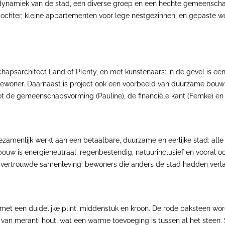
dynamiek van de stad, een diverse groep en een hechte gemeenscha
chter, kleine appartementen voor lege nestgezinnen, en gepaste wo
chapsarchitect Land of Plenty, en met kunstenaars: in de gevel is ee
ewoner. Daarnaast is project ook een voorbeeld van duurzame bouw 
ot de gemeenschapsvorming (Pauline), de financiële kant (Femke) en to
gezamenlijk werkt aan een betaalbare, duurzame en eerlijke stad: all
uw is energieneutraal, regenbestendig, natuurinclusief en vooral
vertrouwde samenleving: bewoners die anders de stad hadden verla
et een duidelijke plint, middenstuk en kroon. De rode baksteen wor
ig van meranti hout, wat een warme toevoeging is tussen al het steen