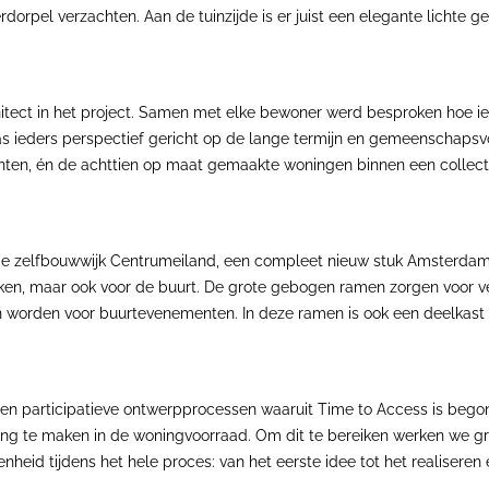
pel verzachten. Aan de tuinzijde is er juist een elegante lichte ge
itect in het project. Samen met elke bewoner werd besproken hoe i
ieders perspectief gericht op de lange termijn en gemeenschapsvormi
ten, én de achttien op maat gemaakte woningen binnen een collect
in de zelfbouwwijk Centrumeiland, een compleet nieuw stuk Amsterd
ken, maar ook voor de buurt. De grote gebogen ramen zorgen voor ve
 worden voor buurtevenementen. In deze ramen is ook een deelkast 
 en participatieve ontwerpprocessen waaruit Time to Access is bego
eling te maken in de woningvoorraad. Om dit te bereiken werken we
eid tijdens het hele proces: van het eerste idee tot het realiseren