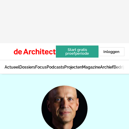
Start gratis
Inloggen
proefperiode
Actueel
Dossiers
Focus
Podcasts
Projecten
Magazine
Archief
Bedrijv