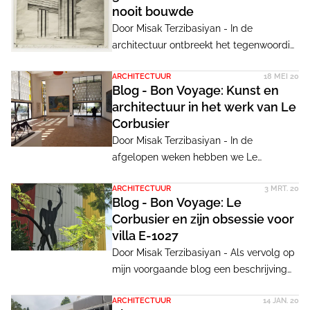
nooit bouwde
Door Misak Terzibasiyan - In de
architectuur ontbreekt het tegenwoordig
aan avant-gardisten. De huidige
ARCHITECTUUR
18 MEI 20
generatie architecten kan een voorbeeld
Blog - Bon Voyage: Kunst en
nemen aan El Lissitzky, die honderd jaar
architectuur in het werk van Le
geleden droomde over een andere
Corbusier
wereld. Met behulp van fascinerende
Door Misak Terzibasiyan - In de
composities nam hij, zonder te bouwen,
afgelopen weken hebben we Le
anderen mee in zijn visionaire
Corbusier's voetsporen in Frankrijk
toekomstbeelden.
ARCHITECTUUR
3 MRT. 20
gevolgd. We hebben kunnen zien, voelen
Blog - Bon Voyage: Le
en ervaren wat hij ons met zijn
Corbusier en zijn obsessie voor
architectuur wilde vertellen.
villa E-1027
Door Misak Terzibasiyan - Als vervolg op
mijn voorgaande blog een beschrijving
van de bijzondere verstandhouding
ARCHITECTUUR
14 JAN. 20
tussen Le Corbusier, Jean Badovici en