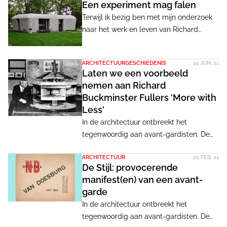
Een experiment mag falen
optima forma, dat je tegenwoordig in
Terwijl ik bezig ben met mijn onderzoek
onze architectenbranche niet meer
naar het werk en leven van Richard
terugziet, terwijl we dat nu zo goed
Buckminster Fuller, is in Eindhoven de
kunnen gebruiken.
eerste 3d geprinte woning van het
ARCHITECTUURGESCHIEDENIS
14 JUN. 21
project Milestone opgeleverd. Het huis
Laten we een voorbeeld
bestaat uit beton geprinte onderdelen
nemen aan Richard
die bij elkaar zijn gevoegd op locatie.
Buckminster Fullers 'More with
Voor de stad Eindhoven uiteraard een
Less'
noemenswaardig experiment, en toch, in
In de architectuur ontbreekt het
deze tijd waarin CO2-reductie hoog op
tegenwoordig aan avant-gardisten. De
de agenda staat is het gebruik van beton
huidige generatie architecten kan een
op zijn minst opmerkelijk.
ARCHITECTUUR
22 FEB. 21
voorbeeld nemen aan de vernieuwer en
De Stijl: provocerende
denker Richard Buckminster Fuller. Hij
manifest(en) van een avant-
dacht niet probleemoplossend, maar
garde
formuleerde visionaire, filosofische
In de architectuur ontbreekt het
gedachten.
tegenwoordig aan avant-gardisten. De