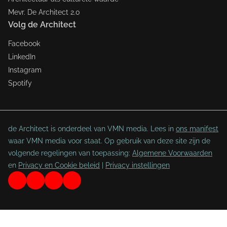
Mevr. De Architect 2.0
Volg de Architect
Facebook
LinkedIn
Instagram
Spotify
de Architect is onderdeel van VMN media. Lees in
ons manifest
waar VMN media voor staat. Op gebruik van deze site zijn de
volgende regelingen van toepassing:
Algemene Voorwaarden
en
Privacy en Cookie beleid
|
Privacy instellingen