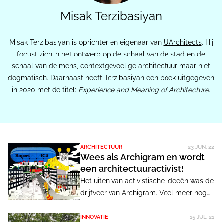
Misak Terzibasiyan
Misak Terzibasiyan is oprichter en eigenaar van
UArchitects
. Hij
focust zich in het ontwerp op de schaal van de stad en de
schaal van de mens, contextgevoelige architectuur maar niet
dogmatisch. Daarnaast heeft Terzibasiyan een boek uitgegeven
in 2020 met de titel:
Experience and Meaning of Architecture
.
ARCHITECTUUR
23 JUN. 22
Wees als Archigram en wordt
een architectuuractivist!
Het uiten van activistische ideeën was de
drijfveer van Archigram. Veel meer nog
dan geld verdienen of subsidies
ontvangen. Een activistisch idealisme in
INNOVATIE
15 JUL. 21