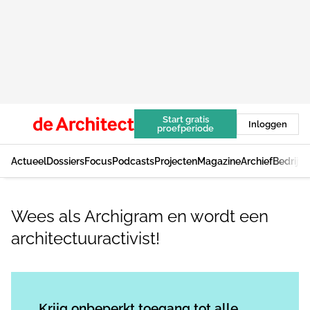
Start gratis
Inloggen
proefperiode
Actueel
Dossiers
Focus
Podcasts
Projecten
Magazine
Archief
Bedrijv
Wees als Archigram en wordt een
architectuuractivist!
Log in
om dit artikel te lezen.
Krijg onbeperkt toegang tot alle