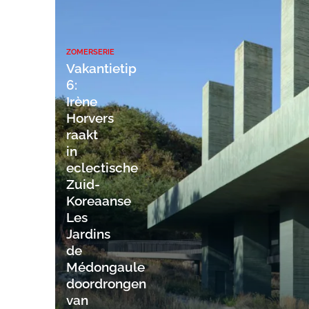
ZOMERSERIE
Vakantietip
6:
Irène
Horvers
raakt
in
eclectische
Zuid-
Koreaanse
Les
Jardins
de
Médongaule
doordrongen
van