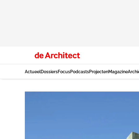
Actueel
Dossiers
Focus
Podcasts
Projecten
Magazine
Archi