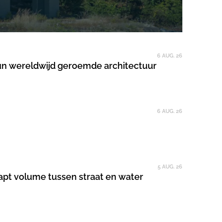
6 AUG. 26
hun wereldwijd geroemde architectuur
6 AUG. 26
5 AUG. 26
apt volume tussen straat en water