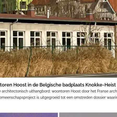
toren Hoost in de Belgische badplaats Knokke-Heist
w architectonisch uithangbord: woontoren Hoost door het Franse arc
n gemeenschapsproject is uitgegroeid tot een omstreden dossier waari