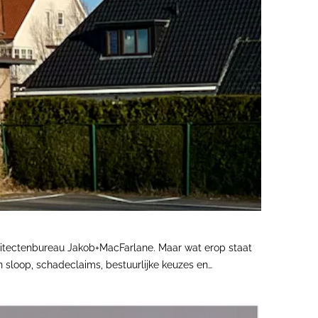
hitectenbureau Jakob+MacFarlane. Maar wat erop staat
n sloop, schadeclaims, bestuurlijke keuzes en