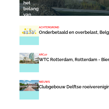
het
belang
van
geestdrift
ACHTERGROND
Onderbetaald en overbelast, Belg
ARC27
WTC Rotterdam, Rotterdam - Bi
NIEUWS
Clubgebouw Delftse roeiverenigin