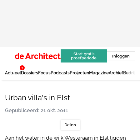
Start gratis
Inloggen
proefperiode
3
Actueel
Dossiers
Focus
Podcasts
Projecten
Magazine
Archief
Bedrijv
Urban villa's in Elst
Gepubliceerd: 21 okt. 2011
Delen
Aan het water in de wijk Westeraam in Elst liggen