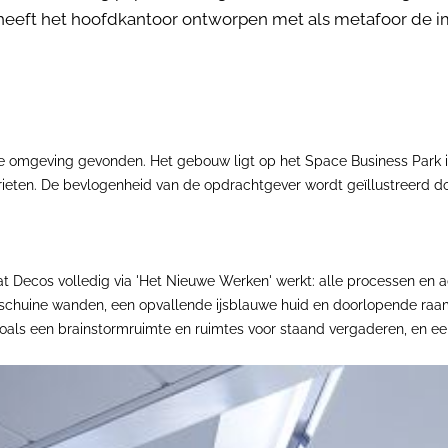
eeft het hoofdkantoor ontworpen met als metafoor de i
te omgeving gevonden. Het gebouw ligt op het Space Business Park in
ieten. De bevlogenheid van de opdrachtgever wordt geïllustreerd doo
 Decos volledig via 'Het Nieuwe Werken' werkt: alle processen en adm
tot schuine wanden, een opvallende ijsblauwe huid en doorlopende ra
oals een brainstormruimte en ruimtes voor staand vergaderen, en een