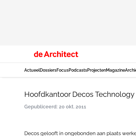
Actueel
Dossiers
Focus
Podcasts
Projecten
Magazine
Archi
Hoofdkantoor Decos Technology 
Gepubliceerd: 20 okt. 2011
Decos gelooft in ongebonden aan plaats werke