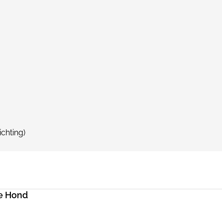
ichting)
e Hond