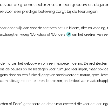
 voor de groene sector zetelt in een gebouw uit de jaren
e voor een prettige beleving zorgt bij de leerlingen.
ar onderwijs aan voor de sectoren natuur, bloem, dier en voeding, me
t uitdraagt en vroeg
Workshop of Wonders
om het creëren van een
ering van het gebouw en om een flexibele indeling. De architecte
ns de pauzes op de lesdagen voor ruim 300 leerlingen, maar ook gesc
 door op een flinke rij gegeven steekwoorden: natuur, groei, leven, z
k, warm, uitdagend om te leren, betrokken, onderdeel van maatschappi
arden of Eden', gebaseerd op de animatiewereld die voor de leerlinge