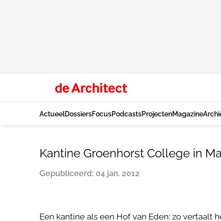
Actueel
Dossiers
Focus
Podcasts
Projecten
Magazine
Archi
Kantine Groenhorst College in Ma
Gepubliceerd: 04 jan. 2012
Een kantine als een Hof van Eden: zo vertaal