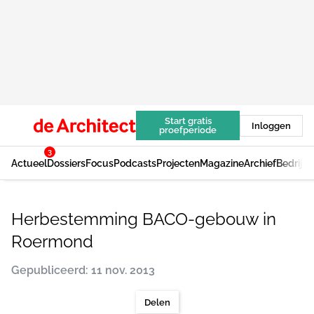
Start gratis
Inloggen
proefperiode
3
Actueel
Dossiers
Focus
Podcasts
Projecten
Magazine
Archief
Bedrijv
Herbestemming BACO-gebouw in
Roermond
Gepubliceerd: 11 nov. 2013
Delen