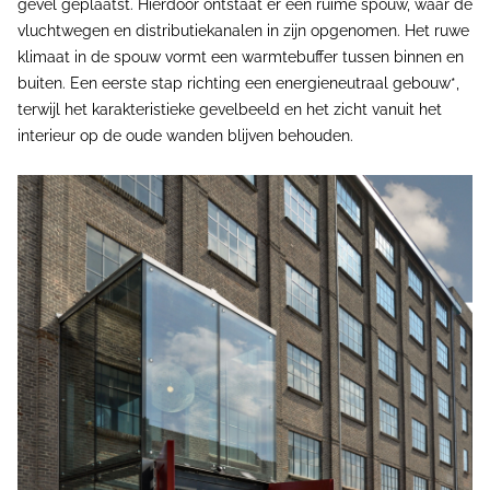
gevel geplaatst. Hierdoor ontstaat er een ruime spouw, waar de
vluchtwegen en distributiekanalen in zijn opgenomen. Het ruwe
klimaat in de spouw vormt een warmtebuffer tussen binnen en
buiten. Een eerste stap richting een energieneutraal gebouw*,
terwijl het karakteristieke gevelbeeld en het zicht vanuit het
interieur op de oude wanden blijven behouden.