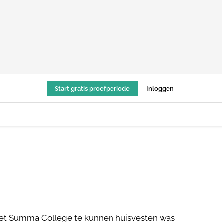
Start gratis proefperiode
Inloggen
 het Summa College te kunnen huisvesten was