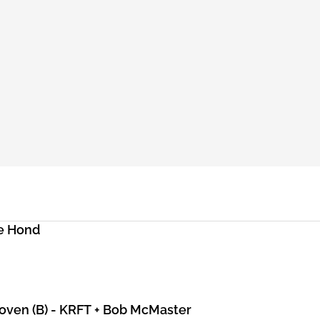
e Hond
hoven (B) - KRFT + Bob McMaster