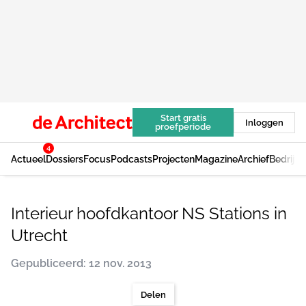
Start gratis
Inloggen
proefperiode
4
Actueel
Dossiers
Focus
Podcasts
Projecten
Magazine
Archief
Bedrijv
Interieur hoofdkantoor NS Stations in
Utrecht
Gepubliceerd: 12 nov. 2013
Delen