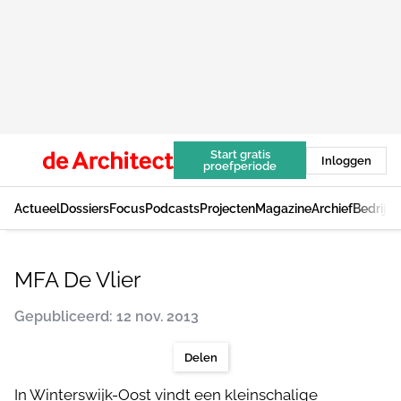
Start gratis
Inloggen
proefperiode
Actueel
Dossiers
Focus
Podcasts
Projecten
Magazine
Archief
Bedrijv
MFA De Vlier
Gepubliceerd: 12 nov. 2013
Delen
In Winterswijk-Oost vindt een kleinschalige