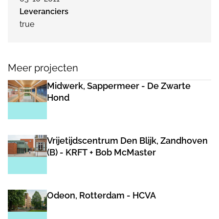
Leveranciers
true
Meer projecten
Midwerk, Sappermeer - De Zwarte
Hond
Vrijetijdscentrum Den Blijk, Zandhoven
(B) - KRFT + Bob McMaster
Odeon, Rotterdam - HCVA