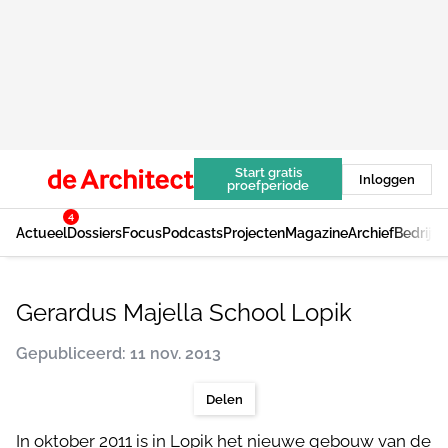
Start gratis
Inloggen
proefperiode
4
Actueel
Dossiers
Focus
Podcasts
Projecten
Magazine
Archief
Bedrijv
Gerardus Majella School Lopik
Gepubliceerd: 11 nov. 2013
Delen
In oktober 2011 is in Lopik het nieuwe gebouw van de