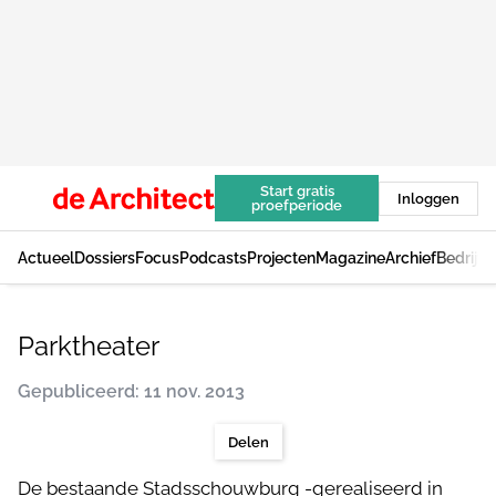
Start gratis
Inloggen
proefperiode
Actueel
Dossiers
Focus
Podcasts
Projecten
Magazine
Archief
Bedrijv
Parktheater
Gepubliceerd: 11 nov. 2013
Delen
De bestaande Stadsschouwburg -gerealiseerd in