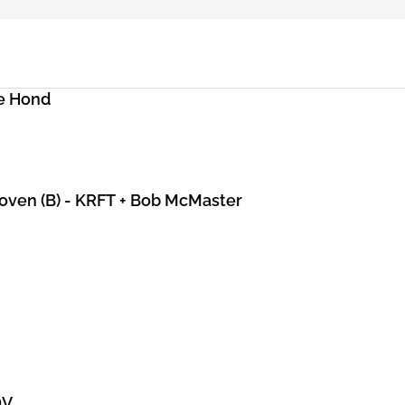
e Hond
hoven (B) - KRFT + Bob McMaster
DV