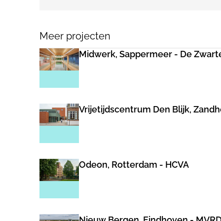
Meer projecten
Midwerk, Sappermeer - De Zwart
Vrijetijdscentrum Den Blijk, Zand
Odeon, Rotterdam - HCVA
Nieuw Bergen, Eindhoven - MVR