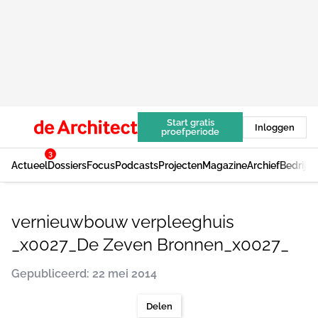
Start gratis
Inloggen
proefperiode
3
Actueel
Dossiers
Focus
Podcasts
Projecten
Magazine
Archief
Bedrijv
vernieuwbouw verpleeghuis
_x0027_De Zeven Bronnen_x0027_
Gepubliceerd: 22 mei 2014
Delen