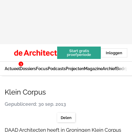
Start gratis
Inloggen
proefperiode
3
Actueel
Dossiers
Focus
Podcasts
Projecten
Magazine
Archief
Bedrijv
Klein Corpus
Gepubliceerd: 30 sep. 2013
Delen
DAAD Architecten heeft in Groningen Klein Corpus