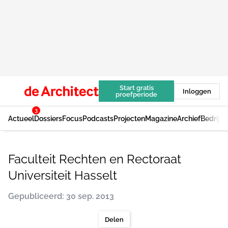
Start gratis
Inloggen
proefperiode
3
Actueel
Dossiers
Focus
Podcasts
Projecten
Magazine
Archief
Bedrijv
Faculteit Rechten en Rectoraat
Universiteit Hasselt
Gepubliceerd: 30 sep. 2013
Delen