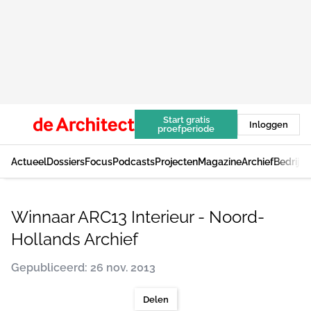
Start gratis
Inloggen
proefperiode
Actueel
Dossiers
Focus
Podcasts
Projecten
Magazine
Archief
Bedrijv
Winnaar ARC13 Interieur - Noord-
Hollands Archief
Gepubliceerd: 26 nov. 2013
Delen