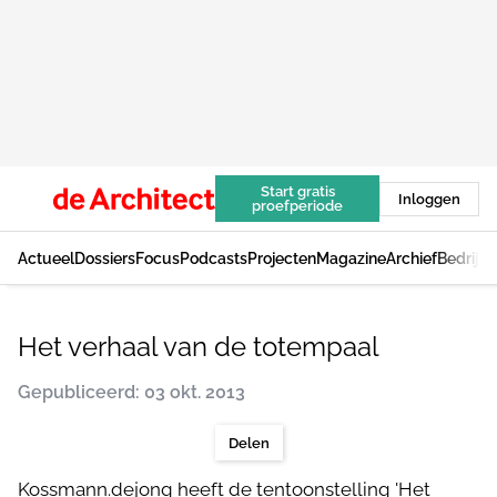
Start gratis
Inloggen
proefperiode
Actueel
Dossiers
Focus
Podcasts
Projecten
Magazine
Archief
Bedrijv
Het verhaal van de totempaal
Gepubliceerd: 03 okt. 2013
Delen
Kossmann.dejong heeft de tentoonstelling 'Het