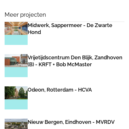
Meer projecten
Midwerk, Sappermeer - De Zwarte
Hond
Vrijetijdscentrum Den Blijk, Zandhoven
(B) - KRFT + Bob McMaster
Odeon, Rotterdam - HCVA
Nieuw Bergen, Eindhoven - MVRDV