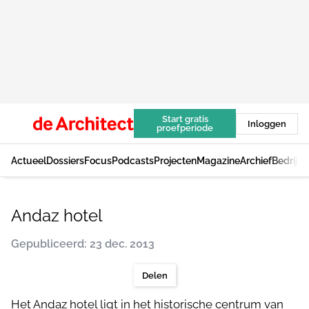
Start gratis
Inloggen
proefperiode
Actueel
Dossiers
Focus
Podcasts
Projecten
Magazine
Archief
Bedrijv
Andaz hotel
Gepubliceerd: 23 dec. 2013
Delen
Het Andaz hotel ligt in het historische centrum van